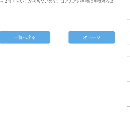
～２％くらいしか落ちないので、ほとんどの車種に車検対応出
一覧へ戻る
次ページ