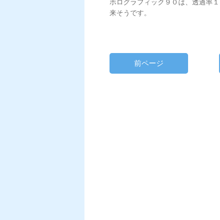
ホログラフィック９０は、透過率１
来そうです。
前ページ